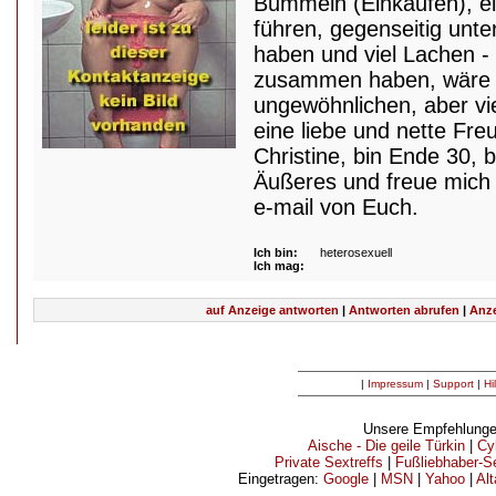
Bummeln (Einkaufen), e
führen, gegenseitig unt
haben und viel Lachen - 
zusammen haben, wäre e
ungewöhnlichen, aber vie
eine liebe und nette Fre
Christine, bin Ende 30, 
Äußeres und freue mich 
e-mail von Euch.
Ich bin:
heterosexuell
Ich mag:
auf Anzeige antworten
|
Antworten abrufen
|
Anze
|
Impressum
|
Support
|
Hi
Unsere Empfehlunge
Aische - Die geile Türkin
|
Cy
Private Sextreffs
|
Fußliebhaber-Se
Eingetragen:
Google
|
MSN
|
Yahoo
|
Alt