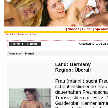
|
Videos
|
Bilder
|
Special
Kontakte
| Trans sucht Frau
Anzeigen-ID: 1-DS-23-
Trans sucht: Frauen
Land: Germany
Region: Überall
Frau (männl.) sucht Freu
schönheitsliebende Frau 
dauerhaften Freundschaf
Transvestiten mit Herz,
Garderobe. Kennenlerne