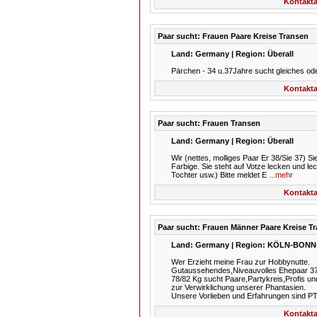
Kontakta
Paar sucht: Frauen Paare Kreise Transen
Land: Germany | Region: Überall
Pärchen - 34 u.37Jahre sucht gleiches oder 
Kontakta
Paar sucht: Frauen Transen
Land: Germany | Region: Überall
Wir (nettes, molliges Paar Er 38/Sie 37) S
Farbige. Sie steht auf Votze lecken und 
Tochter usw.) Bitte meldet E
...mehr
Kontakta
Paar sucht: Frauen Männer Paare Kreise T
Land: Germany | Region: KÖLN-BON
Wer Erzieht meine Frau zur Hobbynutte.
Gutaussehendes,Niveauvolles Ehepaar 37
78/82 Kg sucht Paare,Partykreis,Profis u
zur Verwirklichung unserer Phantasien.
Unsere Vorlieben und Erfahrungen sind 
Kontakta