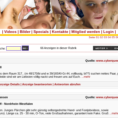
|
Videos
|
Bilder
|
Specials
|
Kontakte
|
Mitglied werden
|
Login
|
Seite
01
02
03
04
05
0
66 Anzeigen in dieser Rubrik
uche:
Quelle:
www.cyberquee
ll
us dem Raum 317.. (m 48/170/bi und w 39/165/Kl-Gr.44, vollbusig, bi??) suchen nettes Paar, 
eide sind wir am Liebsten völlig nackt und freuen uns auf Euch.
...mehr
nzeige Details | Anzeige beantworten | Antworten abrufen
ransen
Quelle:
www.cyberquee
 - Nordrhein-Westfalen
en. Junges Pärchen gibt sehr günstig selbstgedrehte Hand- und Footjobvideos, sowie
ro). Länge ca. 25 - 30 min, O-Ton, viele Großaufnahmen, garantiert kein Fake. Gruß
...meh