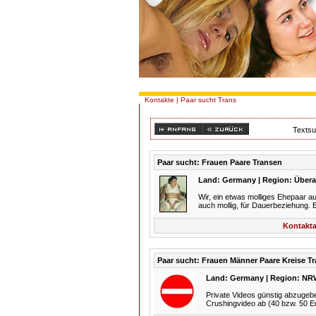
Kontakte
| Paar sucht Trans
Texts
Paar sucht: Frauen Paare Transen
Land: Germany | Region: Übera
Wir, ein etwas molliges Ehepaar a
auch mollig, für Dauerbeziehung. B
Kontakta
Paar sucht: Frauen Männer Paare Kreise T
Land: Germany | Region: NRW
Private Videos günstig abzugeb
Crushingvideo ab (40 bzw. 50 Eu