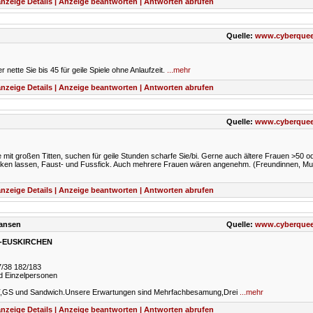
nzeige Details | Anzeige beantworten | Antworten abrufen
Quelle:
www.cyberquee
nette Sie bis 45 für geile Spiele ohne Anlaufzeit.
...mehr
nzeige Details | Anzeige beantworten | Antworten abrufen
Quelle:
www.cyberquee
ie mit großen Titten, suchen für geile Stunden scharfe Sie/bi. Gerne auch ältere Frauen >50 o
lecken lassen, Faust- und Fussfick. Auch mehrere Frauen wären angenehm. (Freundinnen, Mut
nzeige Details | Anzeige beantworten | Antworten abrufen
ransen
Quelle:
www.cyberquee
N-EUSKIRCHEN
/38 182/183
nd Einzelpersonen
PT,GS und Sandwich.Unsere Erwartungen sind Mehrfachbesamung,Drei
...mehr
nzeige Details | Anzeige beantworten | Antworten abrufen