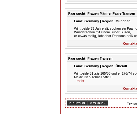
Paar sucht: Frauen Männer Paare Transen
Land: Germany | Region: München
Wir , beide 33 Jahre alt, suchen ein Paar,
Wunderschön mit einem Super Busen,
er etwas mollig, liebt aber Dessous heiß u
Kontakta
Paar sucht: Frauen Transen
Land: Germany | Region: Überall
Wir ,beide 31 ,sie 165/55 und er 176/74 su
Melde Dich schnell bitte !!!.
...mehr
Kontakta
Texts