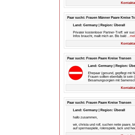
Kontakta
Paar sucht: Frauen Männer Paare Kreise T
Land: Germany | Region: Überall
Privater kostenloser Partner-Treff. wir s
Infos braucht, mailt mich an. Bis bald
...me
Kontakta
Paar sucht: Frauen Paare Kreise Transen
Land: Germany | Region: Übe
Ehepaar (gesund, gepflegt mit N
Frauen sollten ebenfalls bi sei
Besamungsorgien mit Samenschlu
Kontakta
Paar sucht: Frauen Paare Kreise Transen
Land: Germany | Region: Überall
hallo zusammen,
wir, christa und rolf, suchen nette paare, 
auf spermaspiele, rolenspiele, lack und hee