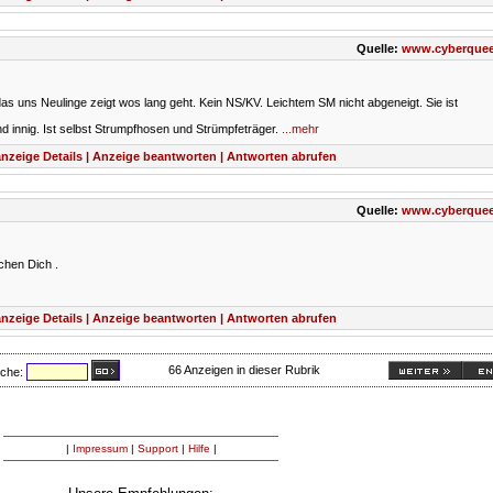
Quelle:
www.cyberquee
 das uns Neulinge zeigt wos lang geht. Kein NS/KV. Leichtem SM nicht abgeneigt. Sie ist
nd innig. Ist selbst Strumpfhosen und Strümpfeträger.
...mehr
nzeige Details | Anzeige beantworten | Antworten abrufen
Quelle:
www.cyberquee
chen Dich .
nzeige Details | Anzeige beantworten | Antworten abrufen
66 Anzeigen in dieser Rubrik
uche:
|
Impressum
|
Support
|
Hilfe
|