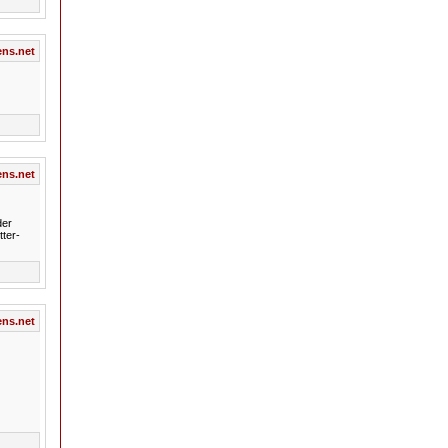
ns.net
ns.net
der
ter-
ns.net