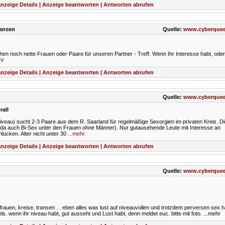
nzeige Details | Anzeige beantworten | Antworten abrufen
ransen
Quelle:
www.cyberquee
uchen noch nette Frauen oder Paare für unseren Partner - Treff. Wenn Ihr Interesse habt, ode
hr
nzeige Details | Anzeige beantworten | Antworten abrufen
Quelle:
www.cyberquee
rall
iveau) sucht 2-3 Paare aus dem R. Saarland für regelmäßige Sexorgien im privaten Kreis. D
n (da auch Bi-Sex unter den Frauen ohne Männer). Nur gutausehende Leute mit Interesse an
cken. Alter nicht unter 30
...mehr
nzeige Details | Anzeige beantworten | Antworten abrufen
Quelle:
www.cyberquee
bifrauen, kreise, transen . . eben alles was lust auf niveauvollen und trotzdem perversen sex ha
ls. wenn ihr niveau habt, gut ausseht und Lust habt, denn meldet euc. bitte mit foto.
...mehr