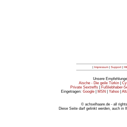
|
Impressum
|
Support
|
Hi
Unsere Empfehlunge
Aische - Die geile Türkin
|
Cy
Private Sextreffs
|
Fußliebhaber-Se
Eingetragen:
Google
|
MSN
|
Yahoo
|
Alt
© achselhaare.de - all right
Diese Seite darf gelinkt werden, auch in