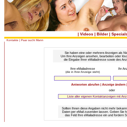
|
Videos
|
Bilder
|
Special
Kontakte
| Paar sucht Mann
Sie haben eine oder mehrere Anzeigen als Nic
Um Ihre Anzeigen ansehen, bearbeiten oder lös
die Eingabe Ihrer eMailadresse sowie des An
Ihre eMailadresse
Ihr An
(die in Ihrer Anzeige steht)
Antworten abrufen
|
Anzeige ändern
oder
Sollten Ihnen diese Angaben nicht mehr bekannt
Daten per eMail zusenden lassen. Geben Sie hi
das Feld Ihre eMailadresse ein und fordern Si